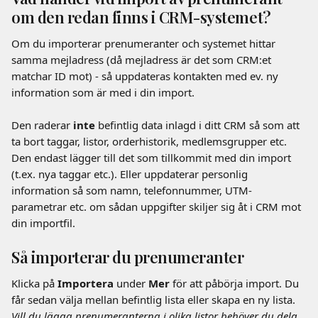
om den redan finns i CRM-systemet?
Om du importerar prenumeranter och systemet hittar 
samma mejladress (då mejladress är det som CRM:et 
matchar ID mot) - så uppdateras kontakten med ev. ny 
information som är med i din import.
Den raderar 
inte 
befintlig data inlagd i ditt CRM så som att 
ta bort taggar, listor, orderhistorik, medlemsgrupper etc. 
Den endast lägger till det som tillkommit med din import 
(t.ex. nya taggar etc.). Eller uppdaterar personlig 
information så som namn, telefonnummer, UTM-
parametrar etc. om sådan uppgifter skiljer sig åt i CRM mot 
din importfil.
Så importerar du prenumeranter
Klicka på 
Importera
 under 
Mer
 för att påbörja import. Du 
får sedan välja mellan befintlig lista eller skapa en ny lista. 
Vill du lägga prenumeranterna i olika listor behöver du dela 