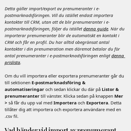
Detta gäller import/export av prenumeranter i e-
postmarknadsföringen. Vill du istället endast importera 
kontakter till CRM, utan att de blir prenumeranter i e-
postmarknadsföringen, följer du istället 
denna guide
. När du 
importerar prenumeranter blir de automatiskt en kontakt i 
CRM och får en profil. Du har alltid obegränsat antal 
kontakter i din prenumeration men däremot betalar du för 
antal prenumeranter i e-postmarknadsföringen enligt 
denna 
prislista
.
Om du vill importera eller exportera prenumeranter går du 
till sektionen 
E-postmarknadsföring & 
automatiseringar 
och sedan klickar du där på 
Listor & 
prenumeranter
 till vänster. Klicka sedan på knappen 
Mer 
> 
så får du upp val med 
Importera 
och
 Exportera
. Detta 
tillåter dig att importera och exportera användare med en 
.csv fil.
Vad händer vid import av prenumerant 