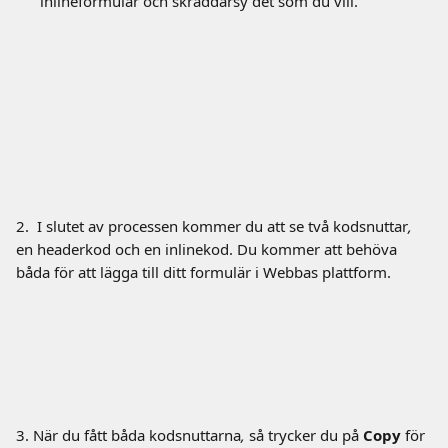
inlineformulär och skräddarsy det som du vill. 
2.  I slutet av processen kommer du att se två kodsnuttar
, 
en headerkod och en inlinekod. Du kommer att behöva 
båda för att lägga till ditt formulär i Webbas plattform. 
3. När du fått båda kodsnuttarna
, 
så trycker du på 
Copy
 för 