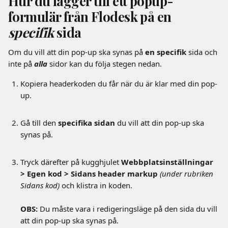
Hur du lägger till ett popup-
formulär från Flodesk på en 
specifik 
sida
Om du vill att din pop-up ska synas på 
en specifik 
sida och 
inte på
alla 
sidor kan du följa stegen nedan.
Kopiera headerkoden du får när du är klar med din pop-
up.
Gå till den 
specifika sidan 
du vill att din pop-up ska 
synas på.
Tryck därefter på kugghjulet 
Webbplatsinställningar 
> Egen kod > Sidans header markup 
(under rubriken 
Sidans kod) 
och klistra in koden.
OBS:
 Du måste vara i redigeringsläge på den sida du vill 
att din pop-up ska synas på.