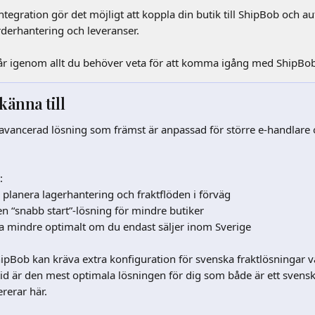
egration gör det möjligt att koppla din butik till ShipBob och a
rderhantering och leveranser.
r igenom allt du behöver veta för att komma igång med ShipBob
 känna till
avancerad lösning som främst är anpassad för större e-handlare o
: 
planera lagerhantering och fraktflöden i förväg 
en “snabb start”-lösning för mindre butiker 
a mindre optimalt om du endast säljer inom Sverige
ipBob kan kräva extra konfiguration för svenska fraktlösningar va
ltid är den mest optimala lösningen för dig som både är ett svensk
ererar här. 