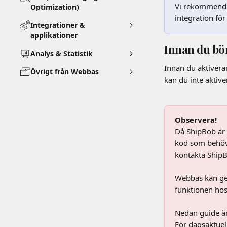
Vi rekommendera
Optimization)
integration för
Integrationer &
applikationer
Innan du bö
Analys & Statistik
Innan du aktiverar
Övrigt från Webbas
kan du inte aktive
Observera!
Då ShipBob är 
kod som behövs 
kontakta ShipB
Webbas kan ge 
funktionen hos 
Nedan guide är
För dagsaktuel