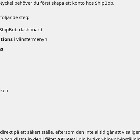
I Nyckel behöver du först skapa ett konto hos ShipBob.
öljande steg:
n ShipBob-dashboard
tions
 i vänstermenyn
ns
oken
irekt på ett säkert ställe, eftersom den inte alltid går att visa ige
 och klistra in den i fältet 
API Key
 i din butiks ShipBob-inställn