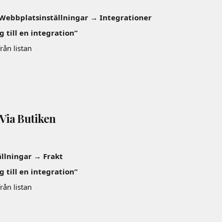
ebbplatsinställningar → Integrationer
g till en integration”
från listan
 Via Butiken
ällningar → Frakt
g till en integration”
från listan