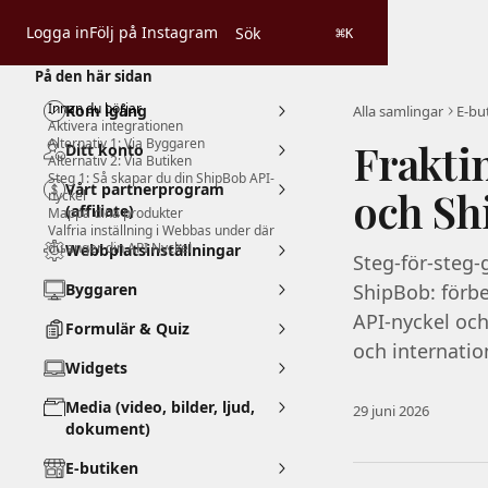
Hoppa till huvudinnehåll
Logga in
Följ på Instagram
Sök
⌘
K
På den här sidan
Innan du börjar
Kom igång
Alla samlingar
E-bu
Aktivera integrationen
Alternativ 1: Via Byggaren
Frakti
Ditt konto
Alternativ 2: Via Butiken
Steg 1: Så skapar du din ShipBob API-
Vårt partnerprogram
och Sh
nyckel
(affiliate)
Mappa dina produkter
Valfria inställning i Webbas under där
du anger din API Nyckel
Webbplatsinställningar
Steg-för-steg-g
Byggaren
ShipBob: förbe
API-nyckel och
Formulär & Quiz
och internatio
Widgets
Media (video, bilder, ljud,
29 juni 2026
dokument)
E-butiken