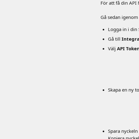
För att få din AP
Gå sedan igenom f
Logga in i di
Gå till 
Integra
Välj 
API Toke
Skapa en ny t
Spara nyckeln d
Kopiera nyckeln