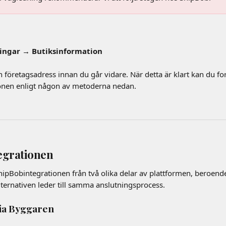
ningar → Butiksinformation
in företagsadress innan du går vidare. När detta är klart kan du fo
ionen enligt någon av metoderna nedan.
tegrationen
hipBobintegrationen från två olika delar av plattformen, beroend
lternativen leder till samma anslutningsprocess.
 Via Byggaren