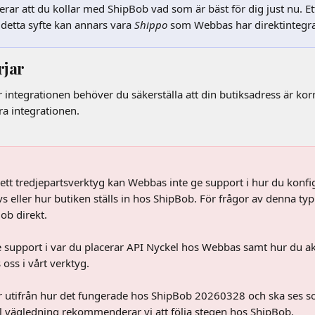
r att du kollar med ShipBob vad som är bäst för dig just nu. Ett a
 detta syfte kan annars vara 
Shippo
som Webbas har direktintegr
rjar
 integrationen behöver du säkerställa att din butiksadress är korr
ra integrationen.
ett tredjepartsverktyg kan Webbas inte ge support i hur du konfi
eller hur butiken ställs in hos ShipBob. För frågor av denna typ 
ob direkt.
support i var du placerar API Nyckel hos Webbas samt hur du ak
oss i vårt verktyg.
 utifrån hur det fungerade hos ShipBob 20260328 och ska ses s
l vägledning rekommenderar vi att följa stegen hos ShipBob.