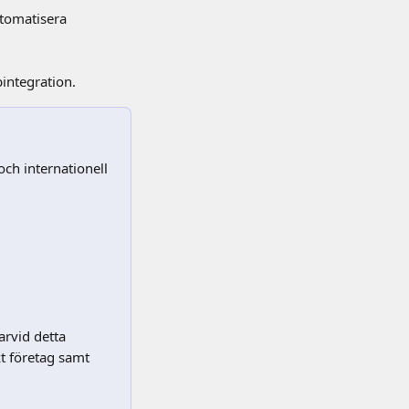
utomatisera 
integration.
ch internationell 
rvid detta 
t företag samt 