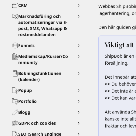
CRM
Webbas ShipBobint
lagerhantering, o
Marknadsföring och
automatiseringar via E-
Den här guiden gå
post, SMS, Whatsapp &
röstmeddelanden
Viktigt att
Funnels
ShipBob är en 
Medlemskap/Kurser/Co
mmunity
försäljning. 
Bokningsfunktionen
Det innebär att
(kalender)
>> 
Du behöver 
Popup
>> 
Det inte är 
>> 
Det kan var
Portfolio
Att använda Sh
Blogg
kanske inte al
GDPR och cookies
fraktar och lev
SEO (Search Enginge