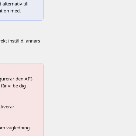
lternativ till 
ation med.
ekt inställd, annars 
gurerar den API-
får vi be dig 
tiverar 
om vägledning. 