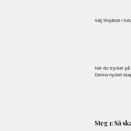
Välj ShipBob i list
När du trycker på 
Denna nyckel skap
Steg 1: Så s